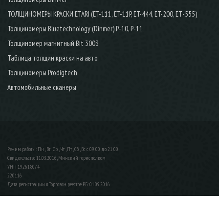
ТОЛЩИНОМЕРЫ КРАСКИ ETARI (ET-111, ET-11P, ET-444, ET-200, ЕТ-555)
Толщиномеры Bluetechnology (Dinmer) Р-10, P-11
Толщиномер магнитный Bit 3003
Таблица толщин краски на авто
Толщиномеры Prodigtech
Автомобильные сканеры
Режим работы: Пн , Вт , Ср , Чт , Пт , Сб , Вс c 09:00 до 21:00
Свидетельство 11.03.2016, Минский горисполком
УНП 192618074
220116
Дата регистрации в Торговом реестре РБ: 01.09.2016